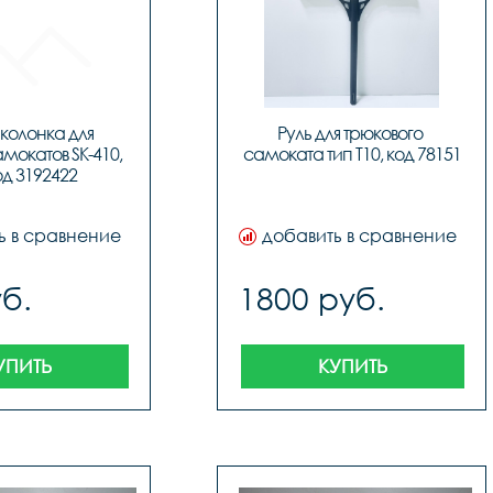
колонка для 
Руль для трюкового 
мокатов SK-410, 
самоката тип T10, код 78151
од 3192422
ь в сравнение
добавить в сравнение
б.
1800 руб.
УПИТЬ
КУПИТЬ