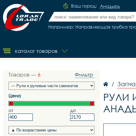
Ваш город:
Анадырь
Например: Направляющая трубка трос
каталог товаров
Товаров —
6
Фильтр
Запча
/
РУЛИ 
Цена
АНАД
от
до