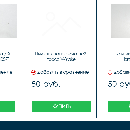
ющей 
Пыльник направляющей 
Пыльник 
40571
троса V-Brake
br
нение
добавить в сравнение
добави
50 руб.
50 ру
КУПИТЬ