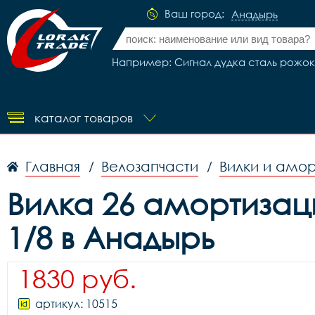
Ваш город:
Анадырь
Например: Сигнал дудка сталь рожок
каталог товаров
Главная
Велозапчасти
Вилки и амо
/
/
Вилка 26 амортизаци
1/8 в Анадырь
1830 руб.
артикул: 10515