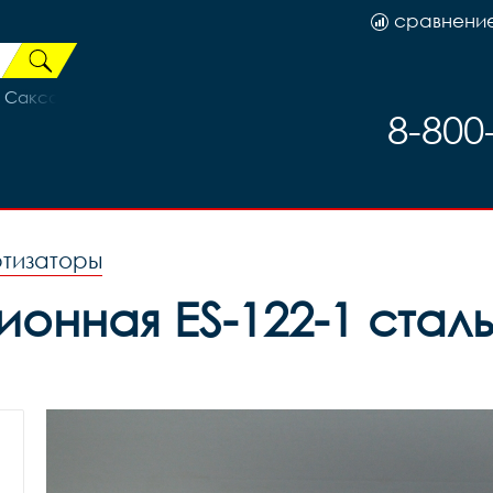
сравнени
 Саксофон 3293040-16, код 99512
8-800
ртизаторы
онная ES-122-1 сталь