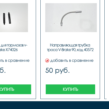
для тормозов v-
Направляющая трубка 
ake X74026
троса V-Brake 90, код 40572
ть в сравнение
добавить в сравнение
б.
50 руб.
КУПИТЬ
КУПИТЬ